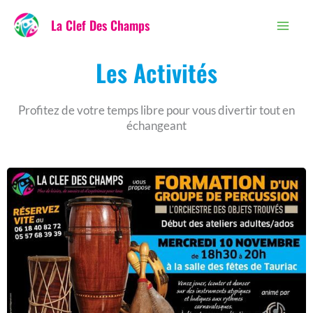
au
La Clef Des Champs
contenu
Les Activités
Profitez de votre temps libre pour vous divertir tout en
échangeant